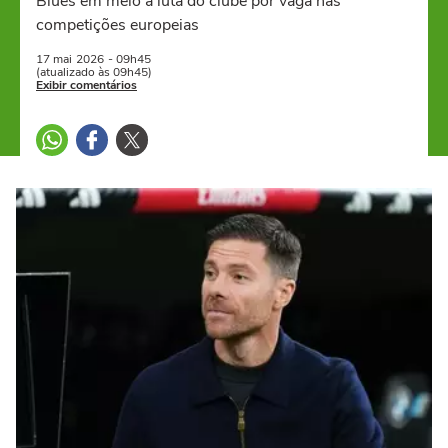
Blues em meio à luta do clube por vaga nas
competições europeias
17 mai
2026
- 09h45
(atualizado às 09h45)
Exibir comentários