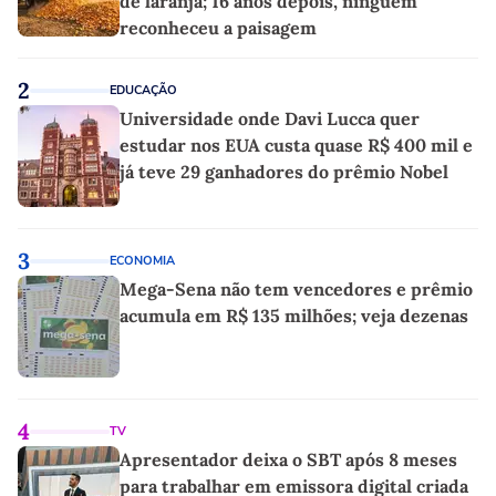
de laranja; 16 anos depois, ninguém
reconheceu a paisagem
2
EDUCAÇÃO
Universidade onde Davi Lucca quer
estudar nos EUA custa quase R$ 400 mil e
já teve 29 ganhadores do prêmio Nobel
3
ECONOMIA
Mega-Sena não tem vencedores e prêmio
acumula em R$ 135 milhões; veja dezenas
4
TV
Apresentador deixa o SBT após 8 meses
para trabalhar em emissora digital criada