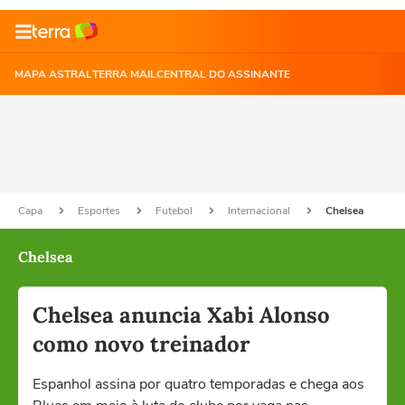
MAPA ASTRAL
TERRA MAIL
CENTRAL DO ASSINANTE
Capa
Esportes
Futebol
Internacional
Chelsea
Chelsea
Chelsea anuncia Xabi Alonso
como novo treinador
Espanhol assina por quatro temporadas e chega aos