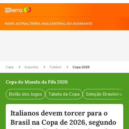
MAPA ASTRAL
TERRA MAIL
CENTRAL DO ASSINANTE
Capa
Esportes
Futebol
Copa 2026
Copa do Mundo da Fifa 2026
Bolão dos Jogos
Tabela da Copa
Seleção Brasileira
Italianos devem torcer para o
Brasil na Copa de 2026, segundo