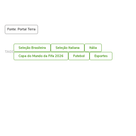
Fonte: Portal Terra
Seleção Brasileira
Seleção Italiana
Itália
TAGS
Copa do Mundo da Fifa 2026
Futebol
Esportes