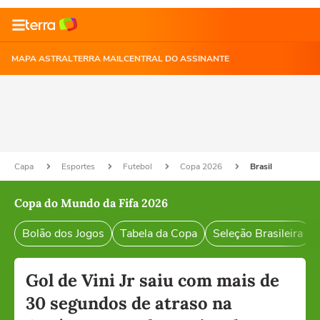
MAPA ASTRAL
TERRA MAIL
CENTRAL DO ASSINANTE
Capa
Esportes
Futebol
Copa 2026
Brasil
Copa do Mundo da Fifa 2026
Bolão dos Jogos
Tabela da Copa
Seleção Brasileira
Gol de Vini Jr saiu com mais de
30 segundos de atraso na