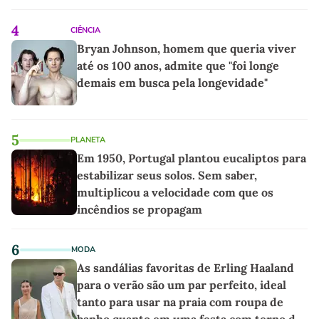
4
CIÊNCIA
Bryan Johnson, homem que queria viver
até os 100 anos, admite que "foi longe
demais em busca pela longevidade"
5
PLANETA
Em 1950, Portugal plantou eucaliptos para
estabilizar seus solos. Sem saber,
multiplicou a velocidade com que os
incêndios se propagam
6
MODA
As sandálias favoritas de Erling Haaland
para o verão são um par perfeito, ideal
tanto para usar na praia com roupa de
banho quanto em uma festa com terno de