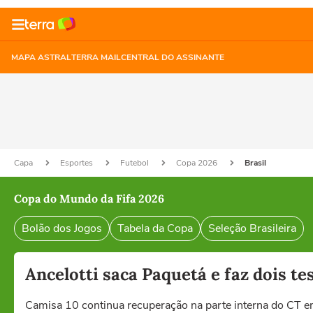
MAPA ASTRAL
TERRA MAIL
CENTRAL DO ASSINANTE
Capa
Esportes
Futebol
Copa 2026
Brasil
Copa do Mundo da Fifa 2026
Bolão dos Jogos
Tabela da Copa
Seleção Brasileira
Ancelotti saca Paquetá e faz dois 
Camisa 10 continua recuperação na parte interna do CT 