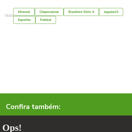
Mirassol
Chapecoense
Brasileiro Série A
Jogada10
TAGS
Esportes
Futebol
Confira também: