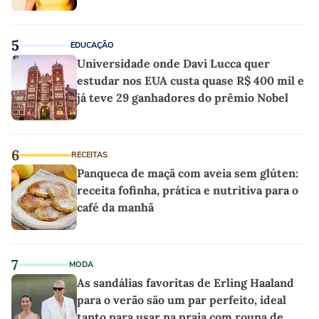
5
EDUCAÇÃO
Universidade onde Davi Lucca quer
estudar nos EUA custa quase R$ 400 mil e
já teve 29 ganhadores do prêmio Nobel
6
RECEITAS
Panqueca de maçã com aveia sem glúten:
receita fofinha, prática e nutritiva para o
café da manhã
7
MODA
As sandálias favoritas de Erling Haaland
para o verão são um par perfeito, ideal
tanto para usar na praia com roupa de