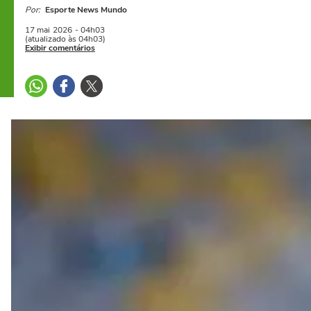
Por:
Esporte News Mundo
17 mai
2026
- 04h03
(atualizado às 04h03)
Exibir comentários