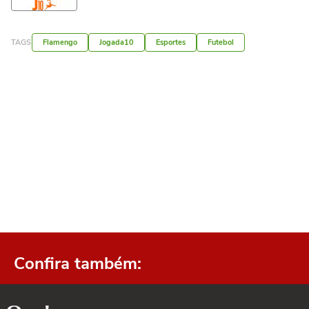
TAGS
Flamengo
Jogada10
Esportes
Futebol
Confira também: