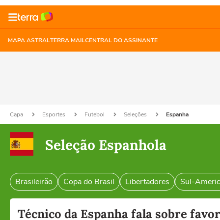
MAPA ASTRAL
TERRA MAIL
CENTRAL DO ASSINANTE
Capa
Esportes
Futebol
Seleções
Espanha
Seleção Espanhola
Brasileirão
Copa do Brasil
Libertadores
Sul-Ameri
Técnico da Espanha fala sobre favo