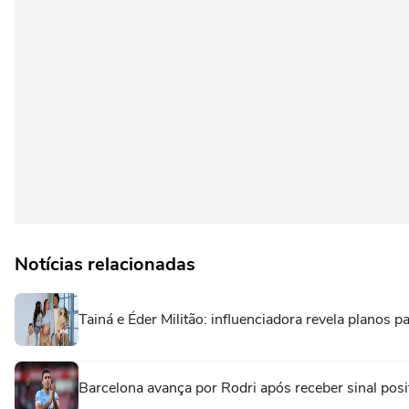
Notícias relacionadas
Tainá e Éder Militão: influenciadora revela planos p
Barcelona avança por Rodri após receber sinal posi