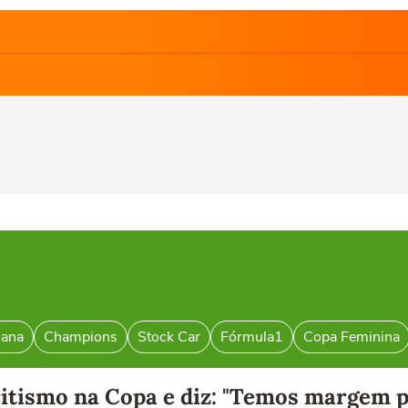
cana
Champions
Stock Car
Fórmula1
Copa Feminina
ritismo na Copa e diz: "Temos margem 