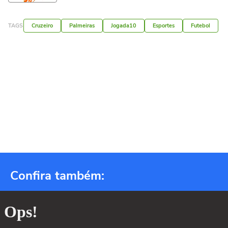
TAGS
Cruzeiro
Palmeiras
Jogada10
Esportes
Futebol
Confira também: