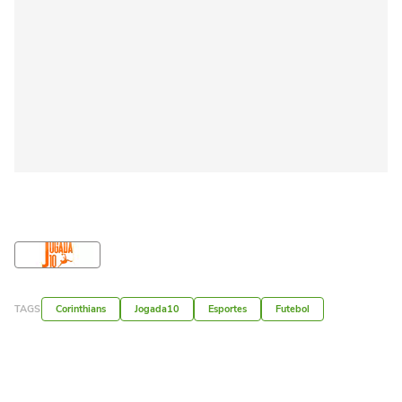
TAGS
Corinthians
Jogada10
Esportes
Futebol