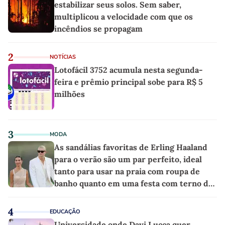
estabilizar seus solos. Sem saber,
multiplicou a velocidade com que os
incêndios se propagam
2
NOTÍCIAS
Lotofácil 3752 acumula nesta segunda-
feira e prêmio principal sobe para R$ 5
milhões
3
MODA
As sandálias favoritas de Erling Haaland
para o verão são um par perfeito, ideal
tanto para usar na praia com roupa de
banho quanto em uma festa com terno de
linho
4
EDUCAÇÃO
Universidade onde Davi Lucca quer