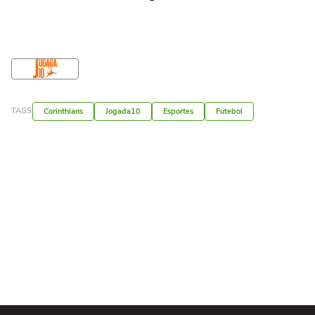
TAGS
Corinthians
Jogada10
Esportes
Futebol