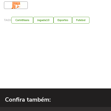
TAGS
Corinthians
Jogada10
Esportes
Futebol
Confira também: