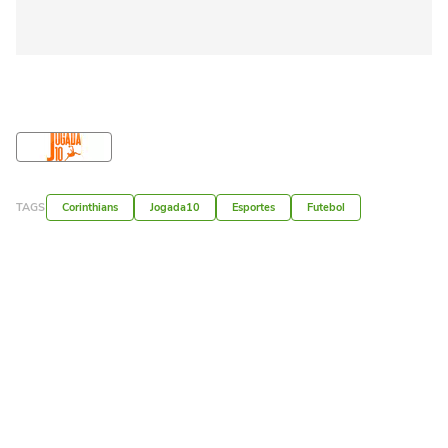
TAGS
Corinthians
Jogada10
Esportes
Futebol