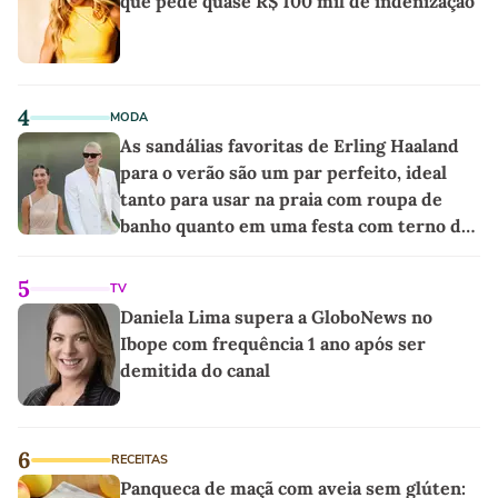
que pede quase R$ 100 mil de indenização
4
MODA
As sandálias favoritas de Erling Haaland
para o verão são um par perfeito, ideal
tanto para usar na praia com roupa de
banho quanto em uma festa com terno de
linho
5
TV
Daniela Lima supera a GloboNews no
Ibope com frequência 1 ano após ser
demitida do canal
6
RECEITAS
Panqueca de maçã com aveia sem glúten: