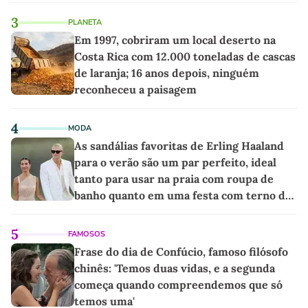
3
PLANETA
Em 1997, cobriram um local deserto na
Costa Rica com 12.000 toneladas de cascas
de laranja; 16 anos depois, ninguém
reconheceu a paisagem
4
MODA
As sandálias favoritas de Erling Haaland
para o verão são um par perfeito, ideal
tanto para usar na praia com roupa de
banho quanto em uma festa com terno de
linho
5
FAMOSOS
Frase do dia de Confúcio, famoso filósofo
chinês: 'Temos duas vidas, e a segunda
começa quando compreendemos que só
temos uma'