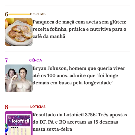
6
RECEITAS
Panqueca de maçã com aveia sem glúten:
receita fofinha, prática e nutritiva para o
café da manhã
7
CIÊNCIA
Bryan Johnson, homem que queria viver
até os 100 anos, admite que "foi longe
demais em busca pela longevidade"
8
NOTÍCIAS
Resultado da Lotofácil 3756: Três apostas
do DF, PA e RO acertam as 15 dezenas
nesta sexta-feira