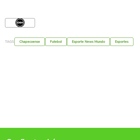
TAGS
Chapecoense
Futebol
Esporte News Mundo
Esportes