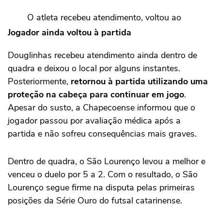
O atleta recebeu atendimento, voltou ao
jogo usando proteção e passa bem.
Jogador ainda voltou à partida
Douglinhas recebeu atendimento ainda dentro de
Federação Catarinense de Futsal
quadra e deixou o local por alguns instantes.
pic.twitter.com/viyE6LUMtR
Posteriormente,
retornou à partida utilizando uma
proteção na cabeça para continuar em jogo
.
— Mateus Pereira (@MPJornalista77)
Apesar do susto, a Chapecoense informou que o
June 6, 2026
jogador passou por avaliação médica após a
partida e não sofreu consequências mais graves.
Dentro de quadra, o São Lourenço levou a melhor e
venceu o duelo por 5 a 2. Com o resultado, o São
Lourenço segue firme na disputa pelas primeiras
posições da Série Ouro do futsal catarinense.