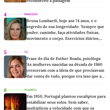
reconheceu a paisagem
4
FAMOSOS
Bruna Lombardi, hoje aos 74 anos, e o
segredo de sua longevidade: 'Sempre que
puder, caminhe, faça atividades físicas,
movimente o corpo. Exercícios diários,
mesmo pequenos, são libertadores'
5
TV
Frase do dia de Esther Boada, psicóloga:
'As mulheres nascidas na década de 1960
cresceram com a ideia de que precisavam
dar conta de tudo, porque era isso que a
sociedade exigia'
6
PLANETA
Em 1950, Portugal plantou eucaliptos para
estabilizar seus solos. Sem saber,
multiplicou a velocidade com que os