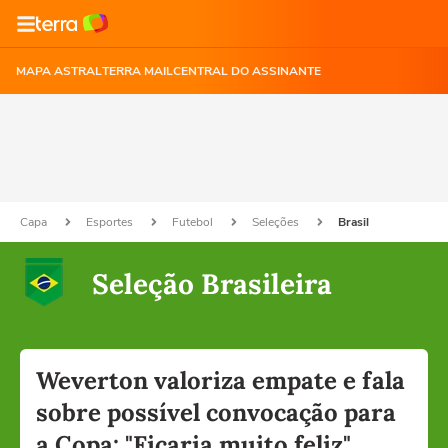
MAPA ASTRAL
TERRA MAIL
CENTRAL DO ASSINANTE
Capa
Esportes
Futebol
Seleções
Brasil
Seleção Brasileira
Weverton valoriza empate e fala
sobre possível convocação para
a Copa: "Ficaria muito feliz"