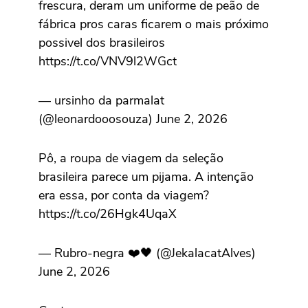
frescura, deram um uniforme de peão de
fábrica pros caras ficarem o mais próximo
possivel dos brasileiros
https://t.co/VNV9l2WGct
— ursinho da parmalat
(@leonardooosouza) June 2, 2026
Pô, a roupa de viagem da seleção
brasileira parece um pijama. A intenção
era essa, por conta da viagem?
https://t.co/26Hgk4UqaX
— Rubro-negra ❤️🖤 (@JekalacatAlves)
June 2, 2026