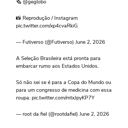
🗞️ @geglobo
📸 Reprodução / Instagram
pic.twitter.com/xp4cvaRkiG
— Futiverso (@Futiverso) June 2, 2026
A Seleção Brasileira está pronta para
embarcar rumo aos Estados Unidos.
Só não sei se é para a Copa do Mundo ou
para um congresso de medicina com essa
roupa. pic.twitter.com/mtxJpyKP7Y
— root da fiel (@rootdafiel) June 2, 2026