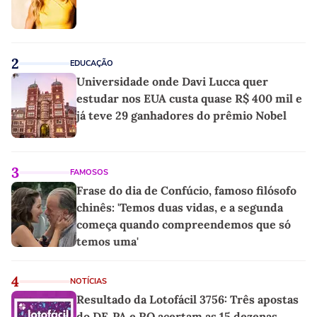
2
EDUCAÇÃO
Universidade onde Davi Lucca quer
estudar nos EUA custa quase R$ 400 mil e
já teve 29 ganhadores do prêmio Nobel
3
FAMOSOS
Frase do dia de Confúcio, famoso filósofo
chinês: 'Temos duas vidas, e a segunda
começa quando compreendemos que só
temos uma'
4
NOTÍCIAS
Resultado da Lotofácil 3756: Três apostas
do DF, PA e RO acertam as 15 dezenas