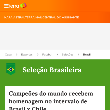
MAPA ASTRAL
TERRA MAIL
CENTRAL DO ASSINANTE
Capa
Esportes
Futebol
Seleções
Brasil
Seleção Brasileira
Campeões do mundo recebem
homenagem no intervalo de
Brasil x Chile