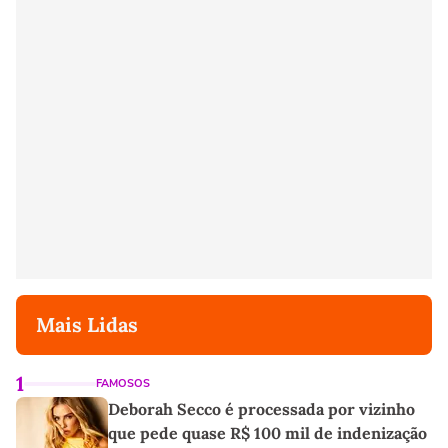
Mais Lidas
1
FAMOSOS
Deborah Secco é processada por vizinho
que pede quase R$ 100 mil de indenização