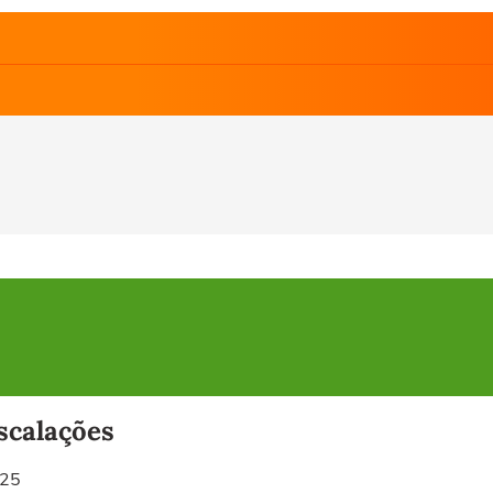
escalações
025