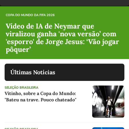
COPA DO MUNDO DA FIFA 2026
Vídeo de IA de Neymar que
viralizou ganha 'nova versão’ com
'esporro' de Jorge Jesus: ‘Vão jogar
pôquer’
Últimas Notícias
SELEÇÃO BRASILEIRA
Vitinho, sobre a Copa do Mundo:
"Bateu na trave. Pouco chateado"