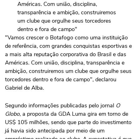
Américas. Com união, disciplina,
transparência e ambição, construiremos
um clube que orgulhe seus torcedores
dentro e fora de campo"
"Vamos crescer o Botafogo como uma instituição
de referência, com grandes conquistas esportivas e
—…
pic.twitter.com/Kuy0BTIVgX
a mais alta reputação corporativa do Brasil e das
Américas. Com união, disciplina, transparência e
— Espaço Glorioso (@EspacoGlorioso)
ambição, construiremos um clube que orgulhe seus
June 5, 2026
torcedores dentro e fora de campo", declarou
Gabriel de Alba.
Segundo informações publicadas pelo jornal
O
Globo
, a proposta da GDA Luma gira em torno de
US$ 105 milhões, sendo que parte do investimento
já havia sido antecipada por meio de um
empréstimo realizado ao clube. A expectativa é que