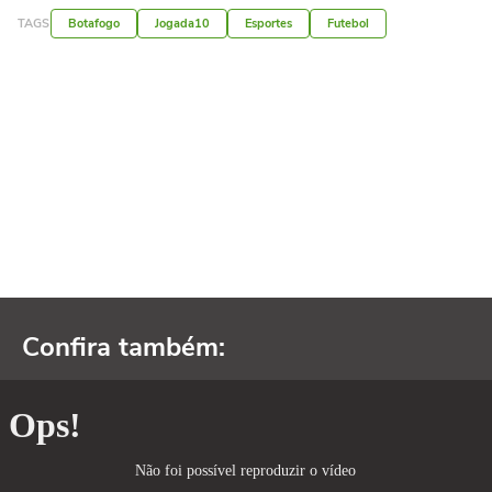
TAGS
Botafogo
Jogada10
Esportes
Futebol
Confira também: