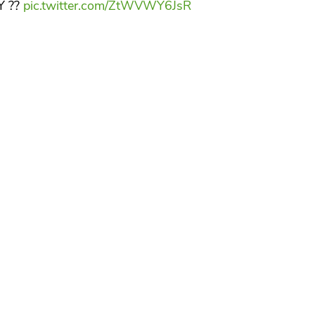
Y ??
pic.twitter.com/ZtWVWY6JsR