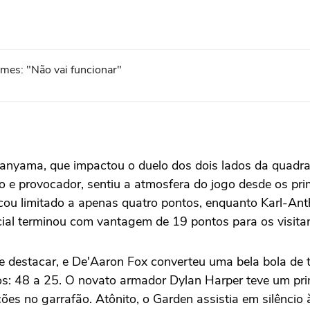
ames: "Não vai funcionar"
yama, que impactou o duelo dos dois lados da quadra. O
ivo e provocador, sentiu a atmosfera do jogo desde os pri
ou limitado a apenas quatro pontos, enquanto Karl-Ant
cial terminou com vantagem de 19 pontos para os visitan
 se destacar, e De'Aaron Fox converteu uma bela bola d
tos: 48 a 25. O novato armador Dylan Harper teve um pr
trações no garrafão. Atônito, o Garden assistia em silênci