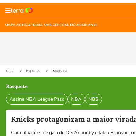
MAPA ASTRAL
TERRA MAIL
CENTRAL DO ASSINANTE
Capa
Esportes
Basquete
Basquete
Assine NBA League Pass
NBA
NBB
Knicks protagonizam a maior virada 
Com atuações de gala de OG Anunoby e Jalen Brunson, nov