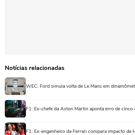
Notícias relacionadas
WEC: Ford simula volta de Le Mans em dinamôme
F1: Ex-chefe da Aston Martin aponta erro de cinco
F1: Ex-engenheiro da Ferrari compara impacto de 