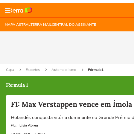
MAPA ASTRAL
TERRA MAIL
CENTRAL DO ASSINANTE
Capa
Esportes
Automobilismo
Fórmula1
Fórmula 1
F1: Max Verstappen vence em Ímola
Holandês conquista vitória dominante no Grande Prêmio d
Por:
Livia Abreu