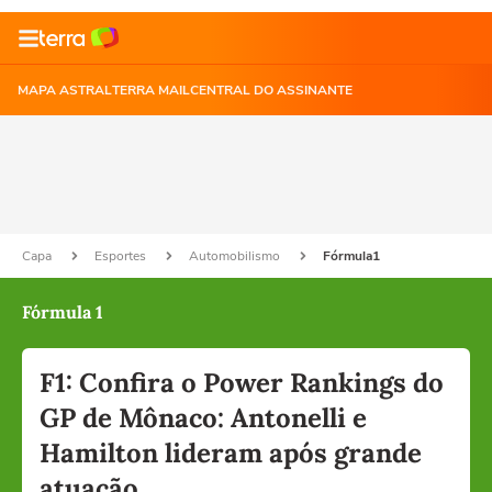
MAPA ASTRAL
TERRA MAIL
CENTRAL DO ASSINANTE
Capa
Esportes
Automobilismo
Fórmula1
Fórmula 1
F1: Confira o Power Rankings do
GP de Mônaco: Antonelli e
Hamilton lideram após grande
atuação