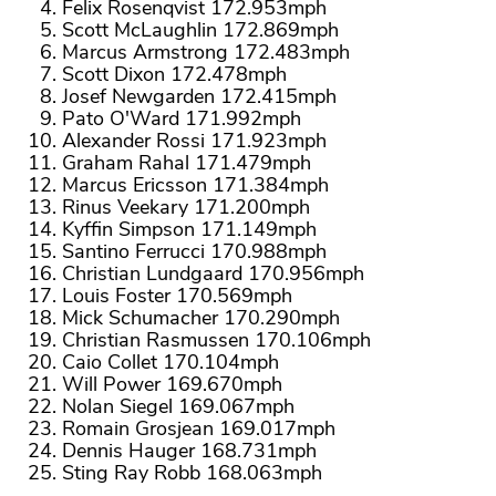
Felix Rosenqvist 172.953mph
Scott McLaughlin 172.869mph
Marcus Armstrong 172.483mph
Scott Dixon 172.478mph
Josef Newgarden 172.415mph
Pato O'Ward 171.992mph
Alexander Rossi 171.923mph
Graham Rahal 171.479mph
Marcus Ericsson 171.384mph
Rinus Veekary 171.200mph
Kyffin Simpson 171.149mph
Santino Ferrucci 170.988mph
Christian Lundgaard 170.956mph
Louis Foster 170.569mph
Mick Schumacher 170.290mph
Christian Rasmussen 170.106mph
Caio Collet 170.104mph
Will Power 169.670mph
Nolan Siegel 169.067mph
Romain Grosjean 169.017mph
Dennis Hauger 168.731mph
Sting Ray Robb 168.063mph