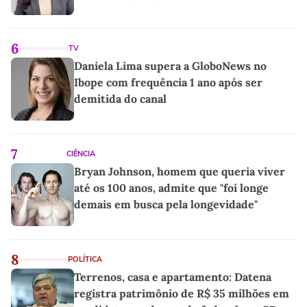
6
TV
Daniela Lima supera a GloboNews no
Ibope com frequência 1 ano após ser
demitida do canal
7
CIÊNCIA
Bryan Johnson, homem que queria viver
até os 100 anos, admite que "foi longe
demais em busca pela longevidade"
8
POLÍTICA
Terrenos, casa e apartamento: Datena
registra patrimônio de R$ 35 milhões em