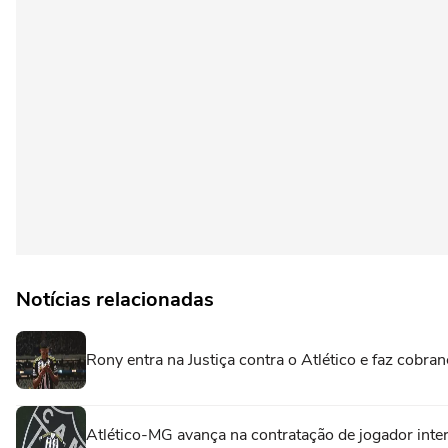
Notícias relacionadas
Rony entra na Justiça contra o Atlético e faz cobran
Atlético-MG avança na contratação de jogador inte