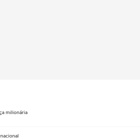
ça milionária
rnacional