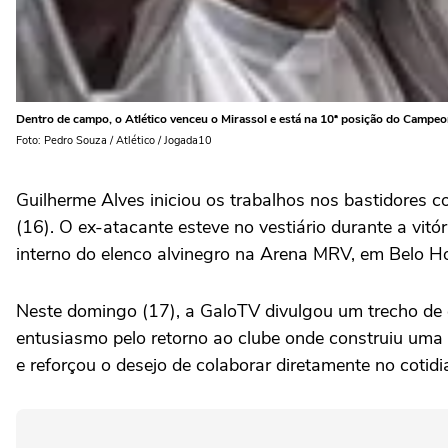
Dentro de campo, o Atlético venceu o Mirassol e está na 10ª posição do Campeon
Foto: Pedro Souza / Atlético / Jogada10
Guilherme Alves iniciou os trabalhos nos bastidores c
(16). O ex-atacante esteve no vestiário durante a vit
interno do elenco alvinegro na Arena MRV, em Belo Ho
Neste domingo (17), a GaloTV divulgou um trecho de e
entusiasmo pelo retorno ao clube onde construiu uma t
e reforçou o desejo de colaborar diretamente no cotidi