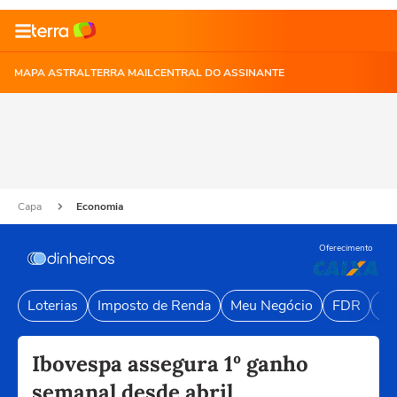
MAPA ASTRAL
TERRA MAIL
CENTRAL DO ASSINANTE
Capa
Economia
Oferecimento
Loterias
Imposto de Renda
Meu Negócio
FDR
Li
Ibovespa assegura 1º ganho
semanal desde abril