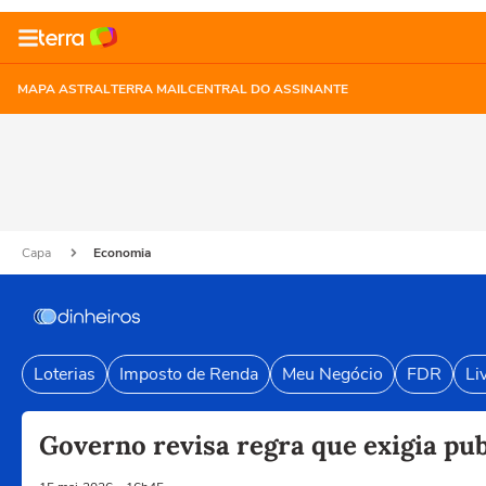
MAPA ASTRAL
TERRA MAIL
CENTRAL DO ASSINANTE
Capa
Economia
Loterias
Imposto de Renda
Meu Negócio
FDR
Li
Governo revisa regra que exigia pu