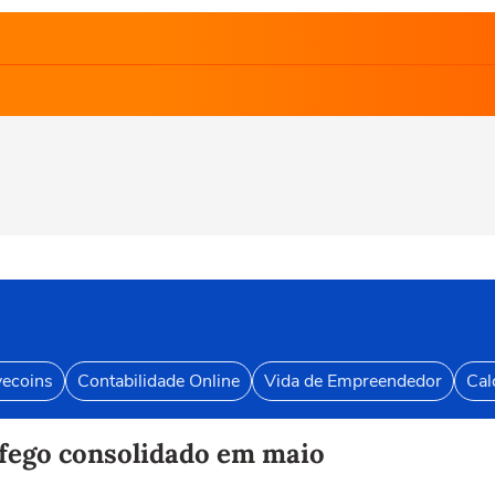
vecoins
Contabilidade Online
Vida de Empreendedor
Cal
áfego consolidado em maio