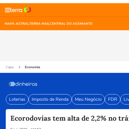
MAPA ASTRAL
TERRA MAIL
CENTRAL DO ASSINANTE
Capa
Economia
Loterias
Imposto de Renda
Meu Negócio
FDR
Li
Ecorodovias tem alta de 2,2% no tr