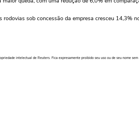
u ⁠a maior queda, com uma redução de 6,0% em comparaç
as rodovias sob concessão da empresa cresceu 14,3% n
ropriedade intelectual de Reuters. Fica expresamente proibido seu uso ou de seu nome sem 