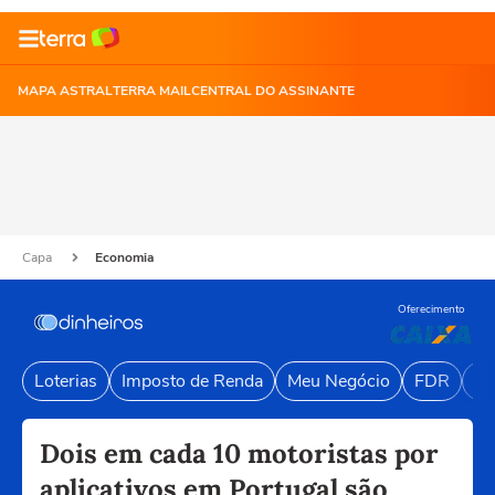
MAPA ASTRAL
TERRA MAIL
CENTRAL DO ASSINANTE
Capa
Economia
Oferecimento
Loterias
Imposto de Renda
Meu Negócio
FDR
Li
Dois em cada 10 motoristas por
aplicativos em Portugal são