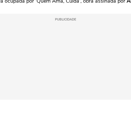
erá ocupada por 'Quem Ama, Cuida', obra assinada por
A
PUBLICIDADE