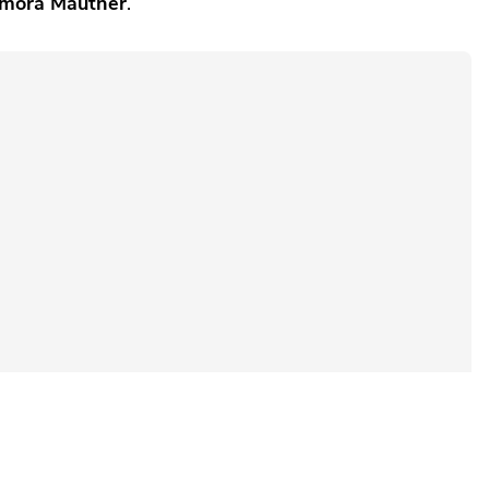
mora Mautner
.