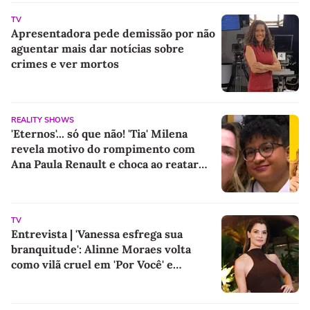
TV
Apresentadora pede demissão por não
aguentar mais dar notícias sobre
crimes e ver mortos
REALITY SHOWS
'Eternos'... só que não! 'Tia' Milena
revela motivo do rompimento com
Ana Paula Renault e choca ao reatar
amizade com Samira: 'Abismo que não
é fácil de reverter'
TV
Entrevista | 'Vanessa esfrega sua
branquitude': Alinne Moraes volta
como vilã cruel em 'Por Você' e
promete colocar o racismo em debate
após 5 anos longe das novelas