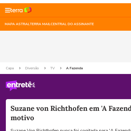
MAPA ASTRAL
TERRA MAIL
CENTRAL DO ASSINANTE
Capa
Diversão
TV
A Fazenda
Suzane von Richthofen em 'A Fazend
motivo
Suzane Von Richthofen nunca foi cogitada para 'A Fazenda