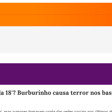
a 18'? Burburinho causa terror nos bas
', mas rumores tomaram conta das redes sociais nos últimos di