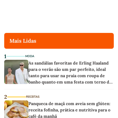
Mais Lidas
1
MODA
As sandálias favoritas de Erling Haaland
para o verão são um par perfeito, ideal
tanto para usar na praia com roupa de
banho quanto em uma festa com terno de
linho
2
RECEITAS
Panqueca de maçã com aveia sem glúten:
receita fofinha, prática e nutritiva para o
café da manhã