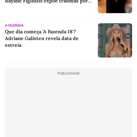
Rayane Figliuzzi expõe traumas por
ataques em 'A Fazenda' e revela motivo
pelo qual casal evita herdeiro
A FAZENDA
Que dia começa 'A Fazenda 18'?
Adriane Galisteu revela data de
estreia
PUBLICIDADE