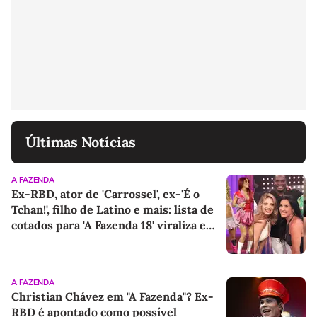
Últimas Notícias
A FAZENDA
Ex-RBD, ator de 'Carrossel', ex-'É o
Tchan!', filho de Latino e mais: lista de
cotados para 'A Fazenda 18' viraliza e
agita a web; saiba quem é quem
A FAZENDA
Christian Chávez em "A Fazenda"? Ex-
RBD é apontado como possível