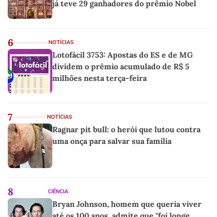
já teve 29 ganhadores do prêmio Nobel
6
NOTÍCIAS
Lotofácil 3753: Apostas do ES e de MG
dividem o prêmio acumulado de R$ 5
milhões nesta terça-feira
7
NOTÍCIAS
Ragnar pit bull: o herói que lutou contra
uma onça para salvar sua família
8
CIÊNCIA
Bryan Johnson, homem que queria viver
até os 100 anos, admite que "foi longe