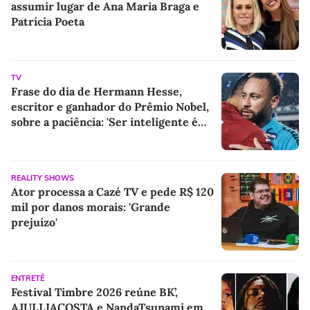
assumir lugar de Ana Maria Braga e
Patrícia Poeta
TV
Frase do dia de Hermann Hesse,
escritor e ganhador do Prêmio Nobel,
sobre a paciência: 'Ser inteligente é
bom, ser paciente é melhor'
REALITY SHOWS
Ator processa a Cazé TV e pede R$ 120
mil por danos morais: 'Grande
prejuízo'
ENTRETÊ
Festival Timbre 2026 reúne BK’,
AJULLIACOSTA e NandaTsunami em