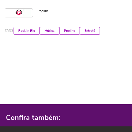
Popline
TAGS
Rock in Rio
Música
Popline
Entretê
Confira também: