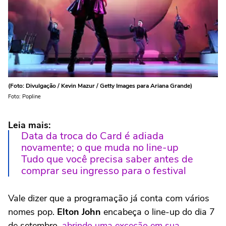
(Foto: Divulgação / Kevin Mazur / Getty Images para Ariana Grande)
Foto: Popline
Leia mais:
Data da troca do Card é adiada
novamente; o que muda no line-up
Tudo que você precisa saber antes de
comprar seu ingresso para o festival
Vale dizer que a programação já conta com vários
nomes pop.
Elton John
encabeça o line-up do dia 7
de setembro,
abrindo uma exceção em sua