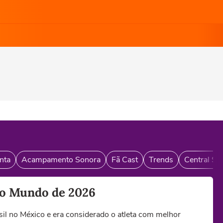
nta
Acampamento Sonora
Fã Cast
Trends
Central So
 do Mundo de 2026
sil no México e era considerado o atleta com melhor