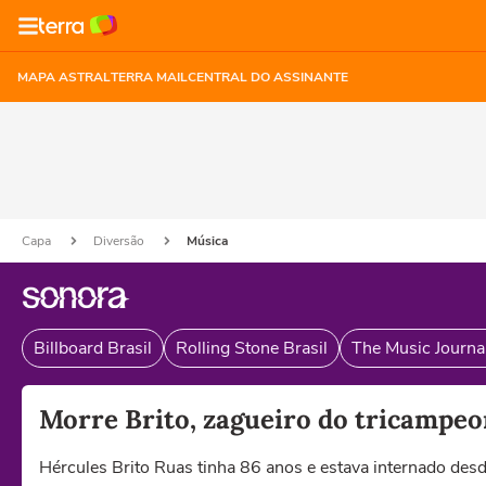
MAPA ASTRAL
TERRA MAIL
CENTRAL DO ASSINANTE
Capa
Diversão
Música
Billboard Brasil
Rolling Stone Brasil
The Music Journal
Morre Brito, zagueiro do tricampeo
Hércules Brito Ruas tinha 86 anos e estava internado desd