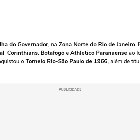
Ilha do Governador
, na
Zona Norte do Rio de Janeiro
.
al
,
Corinthians
,
Botafogo
e
Athletico Paranaense
ao l
nquistou o
Torneio Rio-São Paulo de 1966
, além de tít
PUBLICIDADE