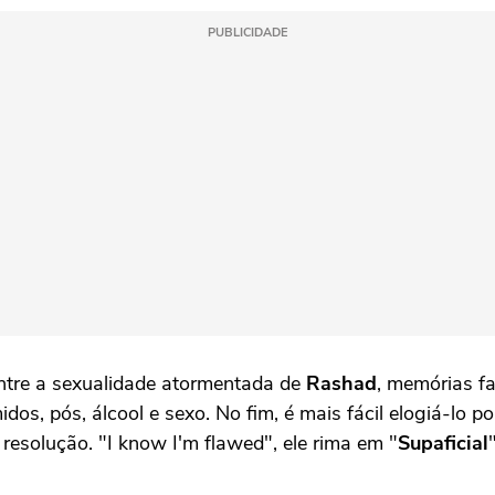
PUBLICIDADE
ntre a sexualidade atormentada de
Rashad
, memórias f
os, pós, álcool e sexo. No fim, é mais fácil elogiá-lo p
resolução. "I know I'm flawed", ele rima em "
Supaficial