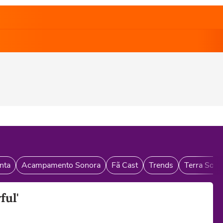
nta
Acampamento Sonora
Fã Cast
Trends
Terra Sono
ful'