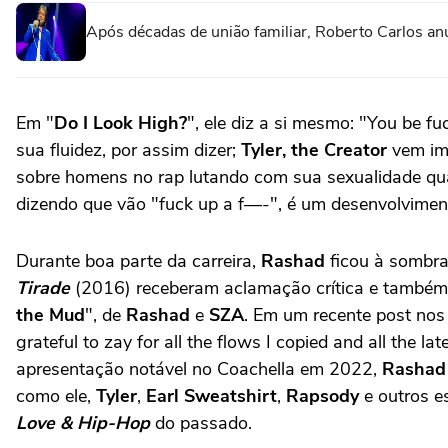
Após décadas de união familiar, Roberto Carlos an
Em "
Do I Look High?
", ele diz a si mesmo: "You be 
sua fluidez, por assim dizer;
Tyler, the Creator
vem im
sobre homens no rap lutando com sua sexualidade qua
dizendo que vão "fuck up a f—-", é um desenvolviment
Durante boa parte da carreira,
Rashad
ficou à sombra
Tirade
(2016) receberam aclamação crítica e també
the Mud
", de
Rashad
e
SZA
. Em um recente post nos
grateful to zay for all the flows I copied and all the 
apresentação notável no Coachella em 2022,
Rashad
como ele,
Tyler
,
Earl Sweatshirt
,
Rapsody
e outros e
Love & Hip-Hop
do passado.