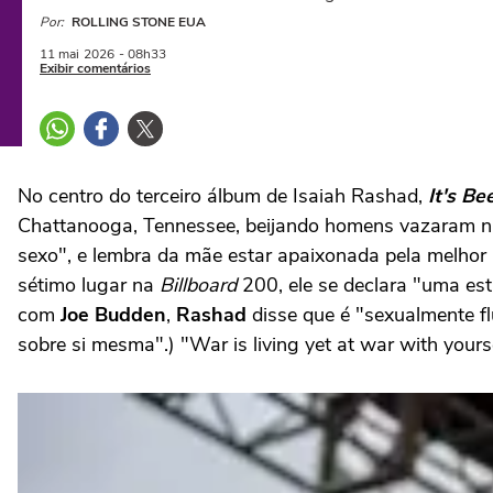
Por:
ROLLING STONE EUA
11 mai
2026
- 08h33
Exibir comentários
No centro do terceiro álbum de Isaiah Rashad,
It's B
Chattanooga, Tennessee, beijando homens vazaram na i
sexo", e lembra da mãe estar apaixonada pela melhor
sétimo lugar na
Billboard
200, ele se declara "uma est
com
Joe Budden
,
Rashad
disse que é "sexualmente 
sobre si mesma".) "War is living yet at war with yoursel