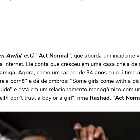
een Awful
, está "
Act Normal
", que aborda um incidente v
nternet. Ele conta que cresceu em uma casa cheia de seg
 amiga. Agora, como um rapper de 34 anos cujo último 
rela pornô" e dá de ombros: "Some girls come with a dic
fluido" e está em um relacionamento monogâmico com 
f/I don't trust a boy or a girl", rima
Rashad
. "
Act Norm