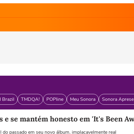
 Brazil
TMDQA!
POPline
Meu Sonora
Sonora Aprese
s e se mantém honesto em 'It's Been Aw
l do passado em seu novo álbum, implacavelmente real