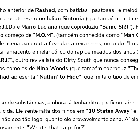
ho anterior de
Rashad
, com batidas "pastosas" e melod
or produtores como
Julian Sintonia
(que também canta e
e
J.I.D.
) e
Mario Luciano
(que coproduziu "
Same Sh!t
").
no começo de "
M.O.M".
(também conhecida como "
Man O
ele acena para outra fase da carreira deles, rimando: "I
ista lamacento e melancólico do rap de meados dos ano
R.I.T.
, outro revivalista do Dirty South que nunca conseg
nos como os de
Nina Woods
(que também coproduz "
Th
had
apresenta "
Nuthin' to Hide
", que imita o tipo de 
 de substâncias, embora já tenha dito que ficou sóbrio
cida. Ele sente falta dos filhos em "
10 States Away
" e
e não soa tão legal quanto ele provavelmente acha. Aí el
iosamente: "What's that cage for?"