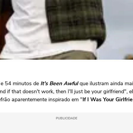
s e 54 minutos de
It's Been Awful
que ilustram ainda mai
d if that doesn't work, then I'll just be your girlfriend
efrão aparentemente inspirado em "
If I Was Your Girlfri
PUBLICIDADE