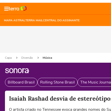
MAPA ASTRAL
TERRA MAIL
CENTRAL DO ASSINANTE
Capa
Diversão
Música
Billboard Brasil
Rolling Stone Brasil
The Music Journal
Isaiah Rashad desvia de estereótipo
O artista criado no Tennessee evoca grandes nomes do Su