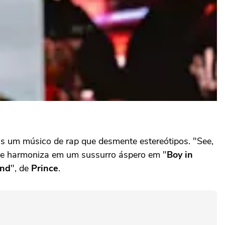
s um músico de rap que desmente estereótipos. "See,
", ele harmoniza em um sussurro áspero em "
Boy in
end
", de
Prince
.