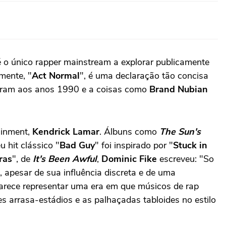
 o único rapper mainstream a explorar publicamente
mente, "
Act Normal
", é uma declaração tão concisa
iveram aos anos 1990 e a coisas como
Brand Nubian
ainment,
Kendrick Lamar
. Álbuns como
The Sun's
 hit clássico "
Bad Guy
" foi inspirado por "
Stuck in
ras
", de
It's Been Awful
,
Dominic Fike
escreveu: "So
m, apesar de sua influência discreta e de uma
arece representar uma era em que músicos de rap
s arrasa-estádios e as palhaçadas tabloides no estilo