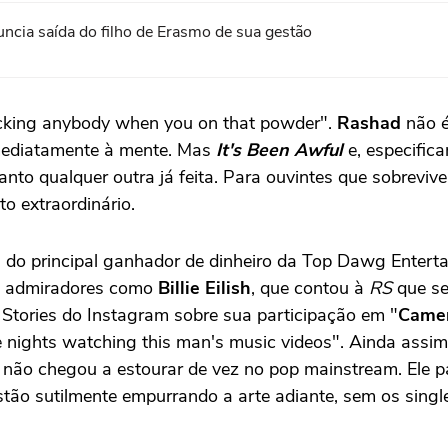
uncia saída do filho de Erasmo de sua gestão
fucking anybody when you on that powder".
Rashad
não é
ediatamente à mente. Mas
It's Been Awful
e, especifica
nto qualquer outra já feita. Para ouvintes que sobrev
o extraordinário.
 do principal ganhador de dinheiro da Top Dawg Entert
m admiradores como
Billie Eilish
, que contou à
RS
que seu
 Stories do Instagram sobre sua participação em "
Came
late nights watching this man's music videos". Ainda assi
não chegou a estourar de vez no pop mainstream. Ele p
stão sutilmente empurrando a arte adiante, sem os single