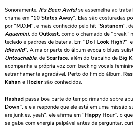
Sonoramente,
It's Been Awful
se assemelha ao trabal
chama em "
10 States Away
". Elas são costuradas p
por "
M.O.M".
e mais conhecido pelo hit "
Sistanem
", d
Aquemini
, do
Outkast
, como o chamado de "break" 
teclado e padrões de bateria. Em "
Do I Look High?
", 
Idlewild
". A maior parte do álbum evoca o blues sul
Untouchable
, de
Scarface
, além do trabalho de
Big K.
acompanha a própria voz com backing vocals femini
estranhamente agradável. Perto do fim do álbum,
Ras
Kahan
e
Hozier
são conhecidos.
Rashad
passa boa parte do tempo rimando sobre abuso
Down
", e ela responde que ele está em uma missão sui
are junkies, yeah", ele afirma em "
Happy Hour
", o qu
se gaba com energia palpável antes de perguntar, cur