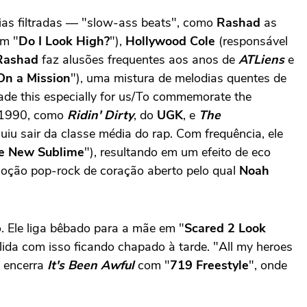
ias filtradas — "slow-ass beats", como
Rashad
as
m "
Do I Look High?
"),
Hollywood Cole
(responsável
Rashad
faz alusões frequentes aos anos de
ATLiens
e
n a Mission
"), uma mistura de melodias quentes de
 made this especially for us/To commemorate the
s 1990, como
Ridin' Dirty
, do
UGK
, e
The
uiu sair da classe média do rap. Com frequência, ele
e New Sublime
"), resultando em um efeito de eco
emoção pop-rock de coração aberto pelo qual
Noah
. Ele liga bêbado para a mãe em "
Scared 2 Look
 lida com isso ficando chapado à tarde. "All my heroes
e encerra
It's Been Awful
com "
719 Freestyle
", onde