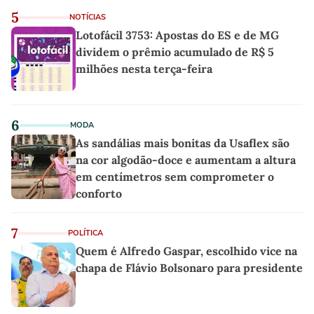
5
NOTÍCIAS
Lotofácil 3753: Apostas do ES e de MG
dividem o prêmio acumulado de R$ 5
milhões nesta terça-feira
6
MODA
As sandálias mais bonitas da Usaflex são
na cor algodão-doce e aumentam a altura
em centímetros sem comprometer o
conforto
7
POLÍTICA
Quem é Alfredo Gaspar, escolhido vice na
chapa de Flávio Bolsonaro para presidente