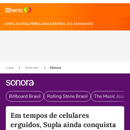
MAPA ASTRAL
TERRA MAIL
CENTRAL DO ASSINANTE
Capa
Diversão
Música
Billboard Brasil
Rolling Stone Brasil
The Music Journal
Em tempos de celulares
erguidos, Supla ainda conquista