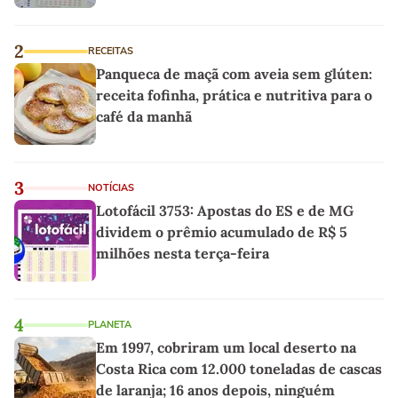
2
RECEITAS
Panqueca de maçã com aveia sem glúten:
receita fofinha, prática e nutritiva para o
café da manhã
3
NOTÍCIAS
Lotofácil 3753: Apostas do ES e de MG
dividem o prêmio acumulado de R$ 5
milhões nesta terça-feira
4
PLANETA
Em 1997, cobriram um local deserto na
Costa Rica com 12.000 toneladas de cascas
de laranja; 16 anos depois, ninguém