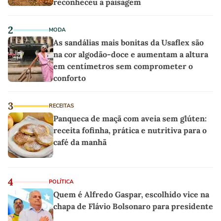
reconheceu a paisagem
2
MODA
As sandálias mais bonitas da Usaflex são
na cor algodão-doce e aumentam a altura
em centímetros sem comprometer o
conforto
3
RECEITAS
Panqueca de maçã com aveia sem glúten:
receita fofinha, prática e nutritiva para o
café da manhã
4
POLÍTICA
Quem é Alfredo Gaspar, escolhido vice na
chapa de Flávio Bolsonaro para presidente