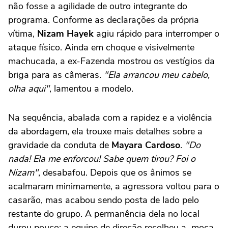
não fosse a agilidade de outro integrante do
programa. Conforme as declarações da própria
vítima,
Nizam Hayek
agiu rápido para interromper o
ataque físico. Ainda em choque e visivelmente
machucada, a ex-Fazenda mostrou os vestígios da
briga para as câmeras.
"Ela arrancou meu cabelo,
olha aqui"
, lamentou a modelo.
Na sequência, abalada com a rapidez e a violência
da abordagem, ela trouxe mais detalhes sobre a
gravidade da conduta de
Mayara Cardoso
.
"Do
nada! Ela me enforcou! Sabe quem tirou? Foi o
Nizam"
, desabafou. Depois que os ânimos se
acalmaram minimamente, a agressora voltou para o
casarão, mas acabou sendo posta de lado pelo
restante do grupo. A permanência dela no local
durou pouco: a equipe de direção recolheu a moça