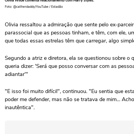
Olivia Wilde comenta relacionamento com Harry Styles.
Foto: @callherdaddy/YouTube / Estadão
Olivia ressaltou a admiração que sente pelo ex-parce
parassocial que as pessoas tinham, e têm, com ele, u
que todas essas estrelas têm que carregar, algo simpl
Segundo a atriz e diretora, ela se questionou sobre o
queria dizer: 'Será que posso conversar com as pessoas
adiantar'"
"E isso foi muito difícil", continuou. "Eu sentia que
poder me defender, mas não se tratava de mim… Acho q
inautêntica".