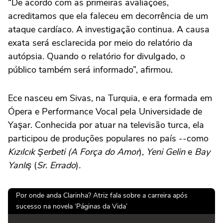
“De acordo com as primeiras avaliações,
acreditamos que ela faleceu em decorrência de um
ataque cardíaco. A investigação continua. A causa
exata será esclarecida por meio do relatório da
autópsia. Quando o relatório for divulgado, o
público também será informado”, afirmou.
Ece nasceu em Sivas, na Turquia, e era formada em
Ópera e Performance Vocal pela Universidade de
Yaşar. Conhecida por atuar na televisão turca, ela
participou de produções populares no país --como
Kızılcık Şerbeti (A Força do Amor
),
Yeni Gelin
e
Bay
Yanlış
(
Sr. Errado
)
.
Por onde anda Clarinha? Atriz fala sobre a carreira após
sucesso na novela ‘Páginas da Vida’