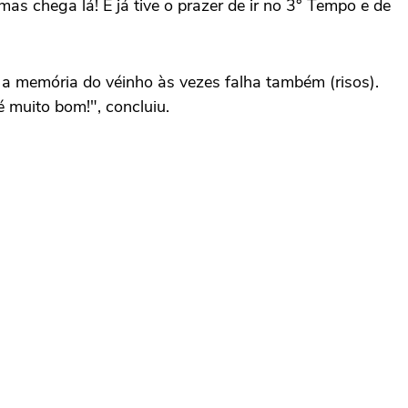
mas chega lá! E já tive o prazer de ir no 3° Tempo e de
a memória do véinho às vezes falha também (risos).
 muito bom!", concluiu.