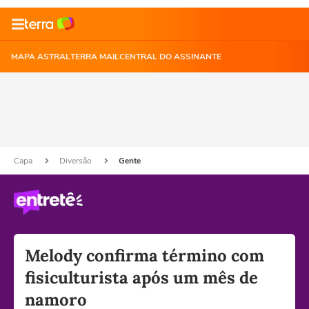
MAPA ASTRAL
TERRA MAIL
CENTRAL DO ASSINANTE
Capa
Diversão
Gente
Melody confirma término com
fisiculturista após um mês de
namoro