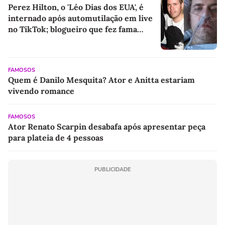
Perez Hilton, o 'Léo Dias dos EUA', é
internado após automutilação em live
no TikTok; blogueiro que fez fama
expondo Hollywood vive grave crise
aos 48 anos
FAMOSOS
Quem é Danilo Mesquita? Ator e Anitta estariam
vivendo romance
FAMOSOS
Ator Renato Scarpin desabafa após apresentar peça
para plateia de 4 pessoas
PUBLICIDADE