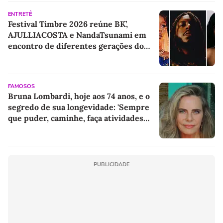
ENTRETÊ
Festival Timbre 2026 reúne BK’,
AJULLIACOSTA e NandaTsunami em
encontro de diferentes gerações do
rap brasileiro
FAMOSOS
Bruna Lombardi, hoje aos 74 anos, e o
segredo de sua longevidade: 'Sempre
que puder, caminhe, faça atividades
físicas, movimente o corpo. Exercícios
diários, mesmo pequenos, são
libertadores'
PUBLICIDADE