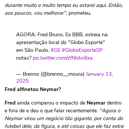
durante muito e muito tempo eu estarei aqui. Então,
aos poucos, vou melhorar",
prometeu.
AGORA: Fred Bruno, Ex BBB, estreia na
apresentação local do "Globo Esporte"
em São Paulo.
#GE
#GloboEsporteSP
notas?
pic.twitter.com/zfNIdvr8xa
— Brenno (@brenno__moura)
January 13,
2025
Fred alfinetou Neymar?
Fred
ainda comparou o impacto de
Neymar
dentro
e fora de e deu o que falar recentemente.
"Agora o
Neymar virou um negócio tão gigante, por conta do
futebol dele, da figura, e até coisas que ele faz extra