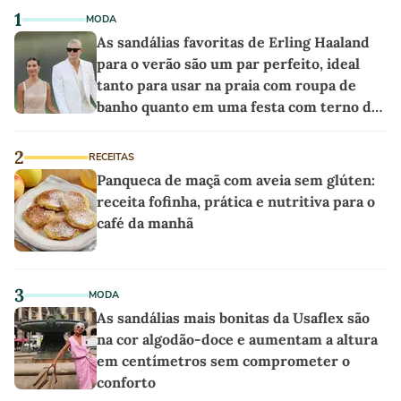
1
MODA
As sandálias favoritas de Erling Haaland
para o verão são um par perfeito, ideal
tanto para usar na praia com roupa de
banho quanto em uma festa com terno de
linho
2
RECEITAS
Panqueca de maçã com aveia sem glúten:
receita fofinha, prática e nutritiva para o
café da manhã
3
MODA
As sandálias mais bonitas da Usaflex são
na cor algodão-doce e aumentam a altura
em centímetros sem comprometer o
conforto