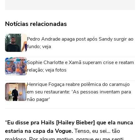
Notícias relacionadas
Pedro Andrade apaga post após Sandy surgir ao
fundo; veja
Sophie Charlotte e Xamã superam crise e reatam
relação; veja fotos
Henrique Fogaça reabre polêmica do caramujo
em seu restaurante: 'As pessoas inventam para
não pagar'
“
Eu disse pra Hails [Hailey Bieber] que ela nunca
estaria na capa da Vogue.
Tenso, eu sei… tão
maldoso. Por algum motivo, porque eu me senti